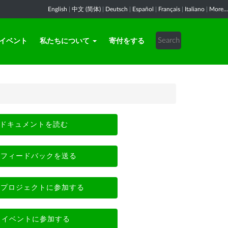
English
|
中文 (简体)
|
Deutsch
|
Español
|
Français
|
Italiano
|
More...
イベント
私たちについて
寄付をする
ドキュメントを読む
フィードバックを送る
プロジェクトに参加する
イベントに参加する