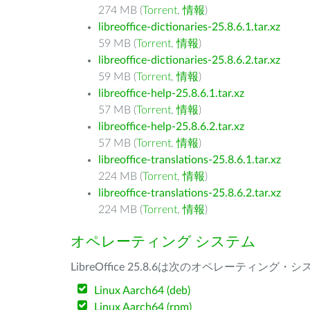
274 MB (
Torrent
,
情報
)
libreoffice-dictionaries-25.8.6.1.tar.xz
59 MB (
Torrent
,
情報
)
libreoffice-dictionaries-25.8.6.2.tar.xz
59 MB (
Torrent
,
情報
)
libreoffice-help-25.8.6.1.tar.xz
57 MB (
Torrent
,
情報
)
libreoffice-help-25.8.6.2.tar.xz
57 MB (
Torrent
,
情報
)
libreoffice-translations-25.8.6.1.tar.xz
224 MB (
Torrent
,
情報
)
libreoffice-translations-25.8.6.2.tar.xz
224 MB (
Torrent
,
情報
)
オペレーティング システム
LibreOffice 25.8.6は次のオペレーティ
Linux Aarch64 (deb)
Linux Aarch64 (rpm)