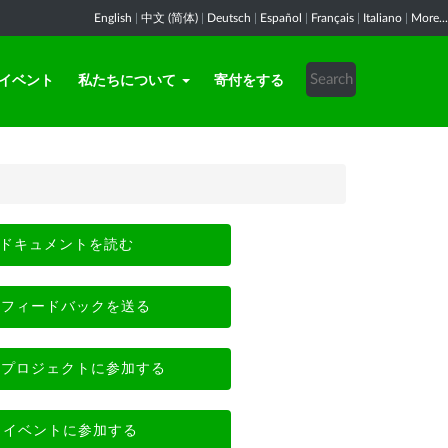
English
|
中文 (简体)
|
Deutsch
|
Español
|
Français
|
Italiano
|
More...
イベント
私たちについて
寄付をする
ドキュメントを読む
フィードバックを送る
プロジェクトに参加する
イベントに参加する