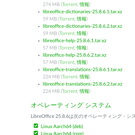
274 MB (
Torrent
,
情報
)
libreoffice-dictionaries-25.8.6.1.tar.xz
59 MB (
Torrent
,
情報
)
libreoffice-dictionaries-25.8.6.2.tar.xz
59 MB (
Torrent
,
情報
)
libreoffice-help-25.8.6.1.tar.xz
57 MB (
Torrent
,
情報
)
libreoffice-help-25.8.6.2.tar.xz
57 MB (
Torrent
,
情報
)
libreoffice-translations-25.8.6.1.tar.xz
224 MB (
Torrent
,
情報
)
libreoffice-translations-25.8.6.2.tar.xz
224 MB (
Torrent
,
情報
)
オペレーティング システム
LibreOffice 25.8.6は次のオペレーティ
Linux Aarch64 (deb)
Linux Aarch64 (rpm)