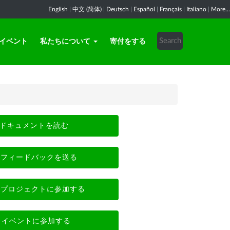
English
|
中文 (简体)
|
Deutsch
|
Español
|
Français
|
Italiano
|
More...
イベント
私たちについて
寄付をする
ドキュメントを読む
フィードバックを送る
プロジェクトに参加する
イベントに参加する