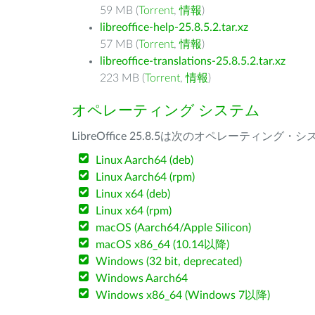
59 MB (
Torrent
,
情報
)
libreoffice-help-25.8.5.2.tar.xz
57 MB (
Torrent
,
情報
)
libreoffice-translations-25.8.5.2.tar.xz
223 MB (
Torrent
,
情報
)
オペレーティング システム
LibreOffice 25.8.5は次のオペレーティ
Linux Aarch64 (deb)
Linux Aarch64 (rpm)
Linux x64 (deb)
Linux x64 (rpm)
macOS (Aarch64/Apple Silicon)
macOS x86_64 (10.14以降)
Windows (32 bit, deprecated)
Windows Aarch64
Windows x86_64 (Windows 7以降)