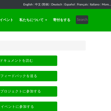
English
|
中文 (简体)
|
Deutsch
|
Español
|
Français
|
Italiano
|
More...
イベント
私たちについて
寄付をする
ドキュメントを読む
フィードバックを送る
プロジェクトに参加する
イベントに参加する