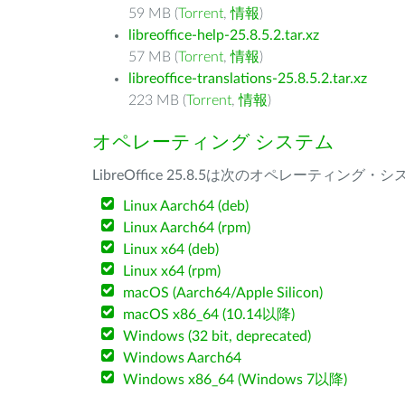
59 MB (
Torrent
,
情報
)
libreoffice-help-25.8.5.2.tar.xz
57 MB (
Torrent
,
情報
)
libreoffice-translations-25.8.5.2.tar.xz
223 MB (
Torrent
,
情報
)
オペレーティング システム
LibreOffice 25.8.5は次のオペレーティ
Linux Aarch64 (deb)
Linux Aarch64 (rpm)
Linux x64 (deb)
Linux x64 (rpm)
macOS (Aarch64/Apple Silicon)
macOS x86_64 (10.14以降)
Windows (32 bit, deprecated)
Windows Aarch64
Windows x86_64 (Windows 7以降)