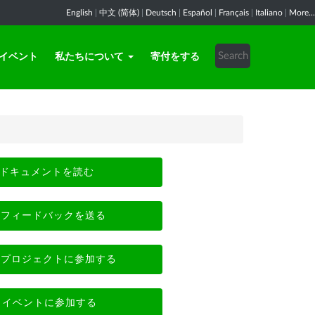
English
|
中文 (简体)
|
Deutsch
|
Español
|
Français
|
Italiano
|
More...
イベント
私たちについて
寄付をする
ドキュメントを読む
フィードバックを送る
プロジェクトに参加する
イベントに参加する