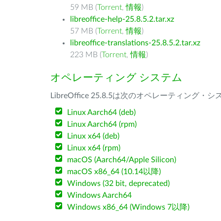
59 MB (
Torrent
,
情報
)
libreoffice-help-25.8.5.2.tar.xz
57 MB (
Torrent
,
情報
)
libreoffice-translations-25.8.5.2.tar.xz
223 MB (
Torrent
,
情報
)
オペレーティング システム
LibreOffice 25.8.5は次のオペレーティ
Linux Aarch64 (deb)
Linux Aarch64 (rpm)
Linux x64 (deb)
Linux x64 (rpm)
macOS (Aarch64/Apple Silicon)
macOS x86_64 (10.14以降)
Windows (32 bit, deprecated)
Windows Aarch64
Windows x86_64 (Windows 7以降)