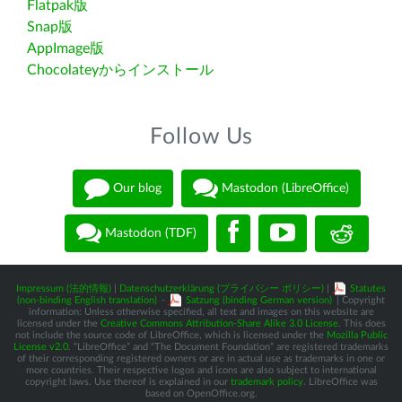
Flatpak版
Snap版
AppImage版
Chocolateyからインストール
Follow Us
Our blog
Mastodon (LibreOffice)
Mastodon (TDF)
Impressum (法的情報)
|
Datenschutzerklärung (プライバシー ポリシー)
|
Statutes
(non-binding English translation)
-
Satzung (binding German version)
| Copyright
information: Unless otherwise specified, all text and images on this website are
licensed under the
Creative Commons Attribution-Share Alike 3.0 License
. This does
not include the source code of LibreOffice, which is licensed under the
Mozilla Public
License v2.0
. “LibreOffice” and “The Document Foundation” are registered trademarks
of their corresponding registered owners or are in actual use as trademarks in one or
more countries. Their respective logos and icons are also subject to international
copyright laws. Use thereof is explained in our
trademark policy
. LibreOffice was
based on OpenOffice.org.