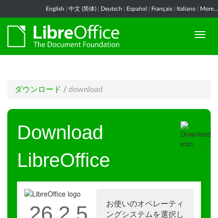
English
|
中文 (简体)
|
Deutsch
|
Español
|
Français
|
Italiano
|
More...
ダウンロード
/
download
Download
LibreOffice
お使いのオペレーティ
26.2.5
ングシステムを選択し