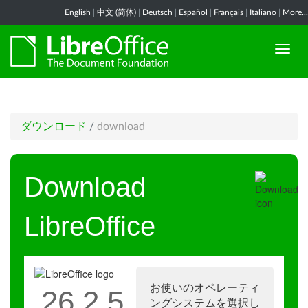
English
|
中文 (简体)
|
Deutsch
|
Español
|
Français
|
Italiano
|
More...
ダウンロード
/
download
Download
LibreOffice
お使いのオペレーティ
26.2.5
ングシステムを選択し