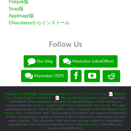
Flatpak版
Snap版
AppImage版
Chocolateyからインストール
Follow Us
Our blog
Mastodon (LibreOffice)
Mastodon (TDF)
Impressum (法的情報)
|
Datenschutzerklärung (プライバシー ポリシー)
|
Statutes
(non-binding English translation)
-
Satzung (binding German version)
| Copyright
information: Unless otherwise specified, all text and images on this website are
licensed under the
Creative Commons Attribution-Share Alike 3.0 License
. This does
not include the source code of LibreOffice, which is licensed under the
Mozilla Public
License v2.0
. “LibreOffice” and “The Document Foundation” are registered trademarks
of their corresponding registered owners or are in actual use as trademarks in one or
more countries. Their respective logos and icons are also subject to international
copyright laws. Use thereof is explained in our
trademark policy
. LibreOffice was
based on OpenOffice.org.