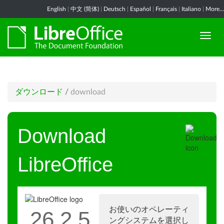
English
|
中文 (简体)
|
Deutsch
|
Español
|
Français
|
Italiano
|
More...
ダウンロード
/
download
Download
LibreOffice
お使いのオペレーティ
26.2.5
ングシステムを選択し