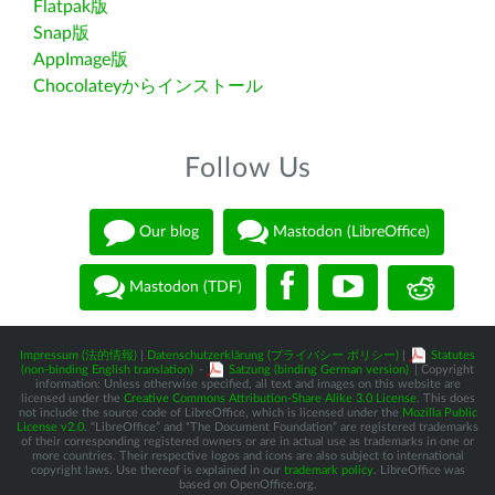
Flatpak版
Snap版
AppImage版
Chocolateyからインストール
Follow Us
Our blog
Mastodon (LibreOffice)
Mastodon (TDF)
Impressum (法的情報)
|
Datenschutzerklärung (プライバシー ポリシー)
|
Statutes
(non-binding English translation)
-
Satzung (binding German version)
| Copyright
information: Unless otherwise specified, all text and images on this website are
licensed under the
Creative Commons Attribution-Share Alike 3.0 License
. This does
not include the source code of LibreOffice, which is licensed under the
Mozilla Public
License v2.0
. “LibreOffice” and “The Document Foundation” are registered trademarks
of their corresponding registered owners or are in actual use as trademarks in one or
more countries. Their respective logos and icons are also subject to international
copyright laws. Use thereof is explained in our
trademark policy
. LibreOffice was
based on OpenOffice.org.