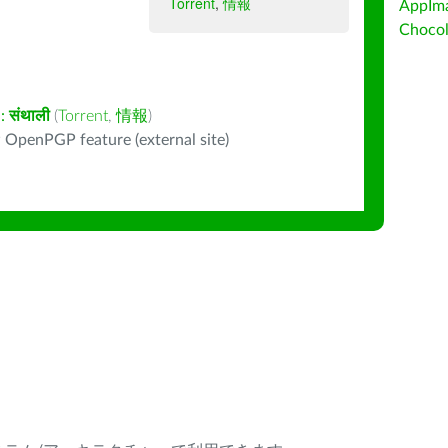
Torrent
,
情報
AppIm
Choc
:
संथाली
(
Torrent
,
情報
)
 OpenPGP feature (external site)