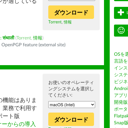
ンが適している
ダウンロード
Torrent
,
情報
:
संथाली
(
Torrent
,
情報
)
 OpenPGP feature (external site)
OSを
言語を
インス
システ
ビジネ
お使いのオペレーティ
ングシステムを選択し
Andro
てください:
アプリス
の機能はありま
開発版
。業務で利用す
ポータ
ポート版
Flatp
ダウンロード
Snap
ナーからの導入