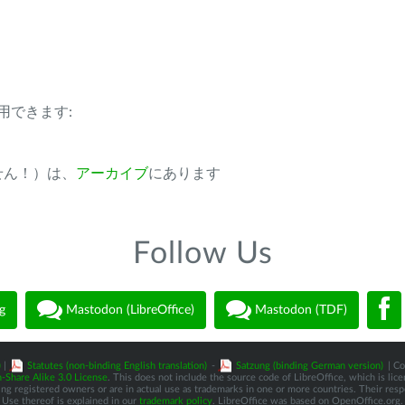
用できます:
ません！）は、
アーカイブ
にあります
Follow Us
g
Mastodon (LibreOffice)
Mastodon (TDF)
)
|
Statutes (non-binding English translation)
-
Satzung (binding German version)
| Co
-Share Alike 3.0 License
. This does not include the source code of LibreOffice, which is li
 registered owners or are in actual use as trademarks in one or more countries. Their respec
Use thereof is explained in our
trademark policy
. LibreOffice was based on OpenOffice.org.