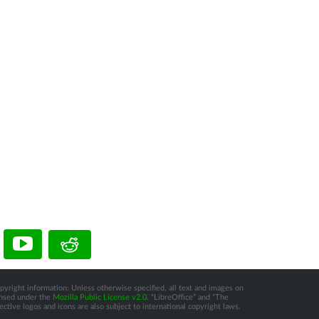
pyright information: Unless otherwise specified, all text and images on
censed under the
Mozilla Public License v2.0
. “LibreOffice” and “The
tive logos and icons are also subject to international copyright laws.