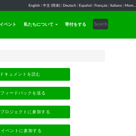
English
|
中文 (简体)
|
Deutsch
|
Español
|
Français
|
Italiano
|
More...
イベント
私たちについて
寄付をする
ドキュメントを読む
フィードバックを送る
プロジェクトに参加する
イベントに参加する