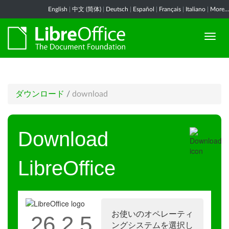
English
|
中文 (简体)
|
Deutsch
|
Español
|
Français
|
Italiano
|
More...
ダウンロード
/
download
Download
LibreOffice
お使いのオペレーティ
26.2.5
ングシステムを選択し