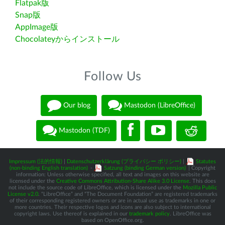
Flatpak版
Snap版
AppImage版
Chocolateyからインストール
Follow Us
Our blog
Mastodon (LibreOffice)
Mastodon (TDF)
Impressum (法的情報)
|
Datenschutzerklärung (プライバシー ポリシー)
|
Statutes
(non-binding English translation)
-
Satzung (binding German version)
| Copyright
information: Unless otherwise specified, all text and images on this website are
licensed under the
Creative Commons Attribution-Share Alike 3.0 License
. This does
not include the source code of LibreOffice, which is licensed under the
Mozilla Public
License v2.0
. “LibreOffice” and “The Document Foundation” are registered trademarks
of their corresponding registered owners or are in actual use as trademarks in one or
more countries. Their respective logos and icons are also subject to international
copyright laws. Use thereof is explained in our
trademark policy
. LibreOffice was
based on OpenOffice.org.