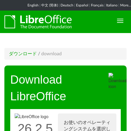
English
|
中文 (简体)
|
Deutsch
|
Español
|
Français
|
Italiano
|
More...
ダウンロード
/
download
Download
LibreOffice
お使いのオペレーティ
26.2.5
ングシステムを選択し