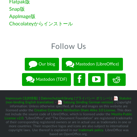
Flatpak版
Snap版
AppImage版
Chocolateyからインストール
Follow Us
Our blog
Mastodon (LibreOffice)
Mastodon (TDF)
Impressum (法的情報)
|
Datenschutzerklärung (プライバシー ポリシー)
|
Statutes
(non-binding English translation)
-
Satzung (binding German version)
| Copyright
information: Unless otherwise specified, all text and images on this website are
licensed under the
Creative Commons Attribution-Share Alike 3.0 License
. This does
not include the source code of LibreOffice, which is licensed under the
Mozilla Public
License v2.0
. “LibreOffice” and “The Document Foundation” are registered trademarks
of their corresponding registered owners or are in actual use as trademarks in one or
more countries. Their respective logos and icons are also subject to international
copyright laws. Use thereof is explained in our
trademark policy
. LibreOffice was
based on OpenOffice.org.