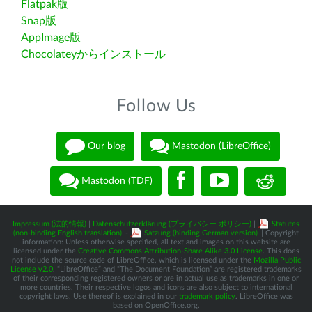
Flatpak版
Snap版
AppImage版
Chocolateyからインストール
Follow Us
Our blog
Mastodon (LibreOffice)
Mastodon (TDF)
Impressum (法的情報)
|
Datenschutzerklärung (プライバシー ポリシー)
|
Statutes
(non-binding English translation)
-
Satzung (binding German version)
| Copyright
information: Unless otherwise specified, all text and images on this website are
licensed under the
Creative Commons Attribution-Share Alike 3.0 License
. This does
not include the source code of LibreOffice, which is licensed under the
Mozilla Public
License v2.0
. “LibreOffice” and “The Document Foundation” are registered trademarks
of their corresponding registered owners or are in actual use as trademarks in one or
more countries. Their respective logos and icons are also subject to international
copyright laws. Use thereof is explained in our
trademark policy
. LibreOffice was
based on OpenOffice.org.