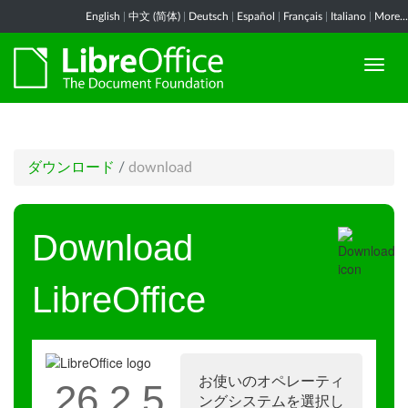
English
|
中文 (简体)
|
Deutsch
|
Español
|
Français
|
Italiano
|
More...
ダウンロード
/
download
Download
LibreOffice
お使いのオペレーティ
26.2.5
ングシステムを選択し