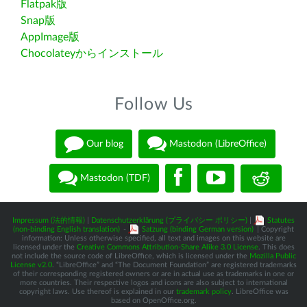
Flatpak版
Snap版
AppImage版
Chocolateyからインストール
Follow Us
Our blog
Mastodon (LibreOffice)
Mastodon (TDF)
Impressum (法的情報)
|
Datenschutzerklärung (プライバシー ポリシー)
|
Statutes
(non-binding English translation)
-
Satzung (binding German version)
| Copyright
information: Unless otherwise specified, all text and images on this website are
licensed under the
Creative Commons Attribution-Share Alike 3.0 License
. This does
not include the source code of LibreOffice, which is licensed under the
Mozilla Public
License v2.0
. “LibreOffice” and “The Document Foundation” are registered trademarks
of their corresponding registered owners or are in actual use as trademarks in one or
more countries. Their respective logos and icons are also subject to international
copyright laws. Use thereof is explained in our
trademark policy
. LibreOffice was
based on OpenOffice.org.