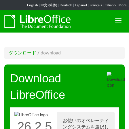
English
|
中文 (简体)
|
Deutsch
|
Español
|
Français
|
Italiano
|
More...
ダウンロード
/
download
Download
LibreOffice
お使いのオペレーティ
26.2.5
ングシステムを選択し