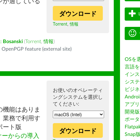
ンが適している
ダウンロード
Torrent
,
情報
:
Bosanski
(
Torrent
,
情報
)
 OpenPGP feature (external site)
OSを
言語を
インス
システ
ビジネ
お使いのオペレーティ
ングシステムを選択し
Andro
てください:
アプリス
の機能はありま
開発版
。業務で利用す
ポータ
ポート版
Flatp
ダウンロード
Snap
ナーからの導入