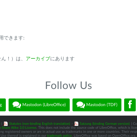
用できます:
ません！）は、
アーカイブ
にあります
Follow Us
g
Mastodon (LibreOffice)
Mastodon (TDF)
)
|
Statutes (non-binding English translation)
-
Satzung (binding German version)
| Co
-Share Alike 3.0 License
. This does not include the source code of LibreOffice, which is li
 registered owners or are in actual use as trademarks in one or more countries. Their respec
Use thereof is explained in our
trademark policy
. LibreOffice was based on OpenOffice.org.