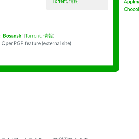
Torrent
,
情報
AppIm
Choc
:
Bosanski
(
Torrent
,
情報
)
 OpenPGP feature (external site)