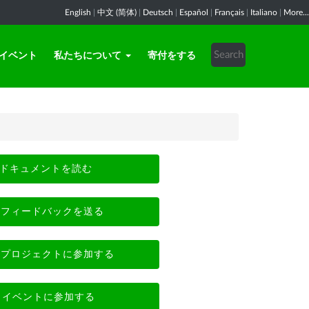
English
|
中文 (简体)
|
Deutsch
|
Español
|
Français
|
Italiano
|
More...
イベント
私たちについて
寄付をする
ドキュメントを読む
フィードバックを送る
プロジェクトに参加する
イベントに参加する