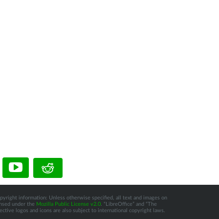
pyright information: Unless otherwise specified, all text and images on
censed under the
Mozilla Public License v2.0
. “LibreOffice” and “The
tive logos and icons are also subject to international copyright laws.