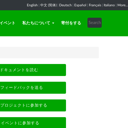
English
|
中文 (简体)
|
Deutsch
|
Español
|
Français
|
Italiano
|
More...
イベント
私たちについて
寄付をする
ドキュメントを読む
フィードバックを送る
プロジェクトに参加する
イベントに参加する