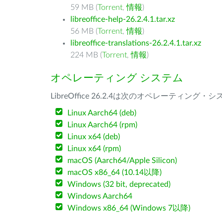
59 MB (
Torrent
,
情報
)
libreoffice-help-26.2.4.1.tar.xz
56 MB (
Torrent
,
情報
)
libreoffice-translations-26.2.4.1.tar.xz
224 MB (
Torrent
,
情報
)
オペレーティング システム
LibreOffice 26.2.4は次のオペレーティ
Linux Aarch64 (deb)
Linux Aarch64 (rpm)
Linux x64 (deb)
Linux x64 (rpm)
macOS (Aarch64/Apple Silicon)
macOS x86_64 (10.14以降)
Windows (32 bit, deprecated)
Windows Aarch64
Windows x86_64 (Windows 7以降)