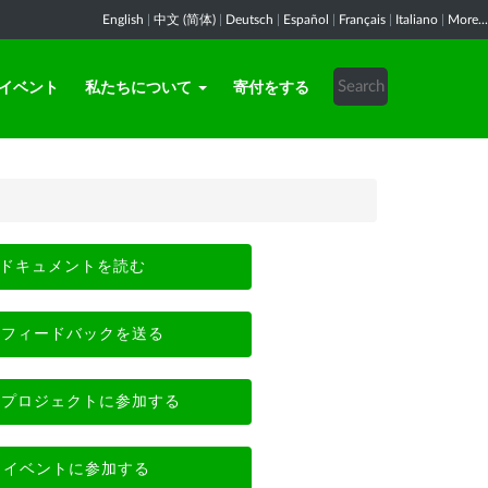
English
|
中文 (简体)
|
Deutsch
|
Español
|
Français
|
Italiano
|
More...
イベント
私たちについて
寄付をする
ドキュメントを読む
フィードバックを送る
プロジェクトに参加する
イベントに参加する