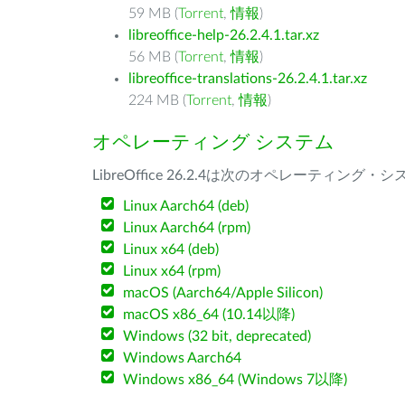
59 MB (
Torrent
,
情報
)
libreoffice-help-26.2.4.1.tar.xz
56 MB (
Torrent
,
情報
)
libreoffice-translations-26.2.4.1.tar.xz
224 MB (
Torrent
,
情報
)
オペレーティング システム
LibreOffice 26.2.4は次のオペレーティ
Linux Aarch64 (deb)
Linux Aarch64 (rpm)
Linux x64 (deb)
Linux x64 (rpm)
macOS (Aarch64/Apple Silicon)
macOS x86_64 (10.14以降)
Windows (32 bit, deprecated)
Windows Aarch64
Windows x86_64 (Windows 7以降)