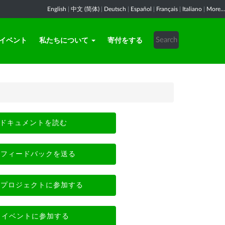
English
|
中文 (简体)
|
Deutsch
|
Español
|
Français
|
Italiano
|
More...
イベント
私たちについて
寄付をする
ドキュメントを読む
フィードバックを送る
プロジェクトに参加する
イベントに参加する