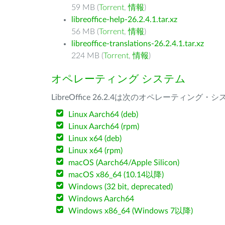
59 MB (
Torrent
,
情報
)
libreoffice-help-26.2.4.1.tar.xz
56 MB (
Torrent
,
情報
)
libreoffice-translations-26.2.4.1.tar.xz
224 MB (
Torrent
,
情報
)
オペレーティング システム
LibreOffice 26.2.4は次のオペレーティ
Linux Aarch64 (deb)
Linux Aarch64 (rpm)
Linux x64 (deb)
Linux x64 (rpm)
macOS (Aarch64/Apple Silicon)
macOS x86_64 (10.14以降)
Windows (32 bit, deprecated)
Windows Aarch64
Windows x86_64 (Windows 7以降)