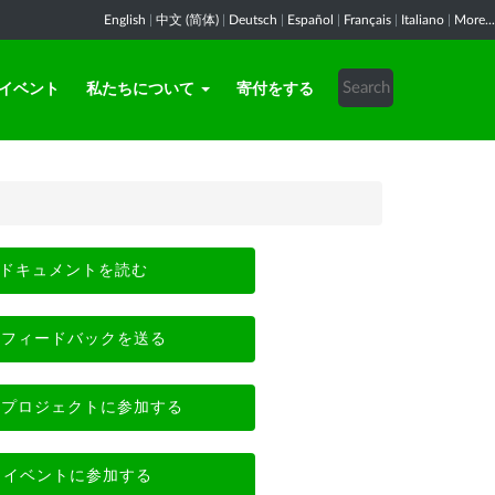
English
|
中文 (简体)
|
Deutsch
|
Español
|
Français
|
Italiano
|
More...
イベント
私たちについて
寄付をする
ドキュメントを読む
フィードバックを送る
プロジェクトに参加する
イベントに参加する