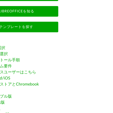
LIBREOFFICEを知る
テンプレートを探す
選択
選択
トール手順
ム要件
スユーザーはこちら
id/iOS
トアとChromebook
ブル版
ak版
版