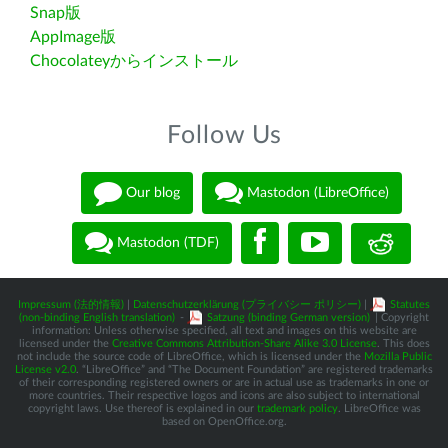
Snap版
AppImage版
Chocolateyからインストール
Follow Us
Our blog
Mastodon (LibreOffice)
Mastodon (TDF)
Impressum (法的情報)
|
Datenschutzerklärung (プライバシー ポリシー)
|
Statutes
(non-binding English translation)
-
Satzung (binding German version)
| Copyright
information: Unless otherwise specified, all text and images on this website are
licensed under the
Creative Commons Attribution-Share Alike 3.0 License
. This does
not include the source code of LibreOffice, which is licensed under the
Mozilla Public
License v2.0
. “LibreOffice” and “The Document Foundation” are registered trademarks
of their corresponding registered owners or are in actual use as trademarks in one or
more countries. Their respective logos and icons are also subject to international
copyright laws. Use thereof is explained in our
trademark policy
. LibreOffice was
based on OpenOffice.org.