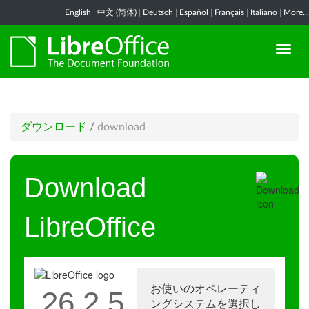
English
|
中文 (简体)
|
Deutsch
|
Español
|
Français
|
Italiano
|
More...
ダウンロード
/
download
Download
LibreOffice
お使いのオペレーティ
26.2.5
ングシステムを選択し