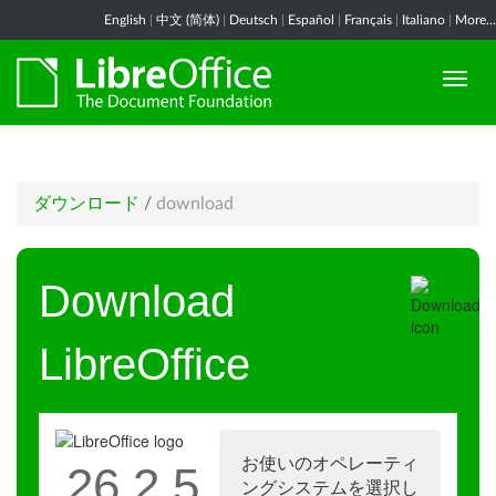
English
|
中文 (简体)
|
Deutsch
|
Español
|
Français
|
Italiano
|
More...
ダウンロード
/
download
Download
LibreOffice
お使いのオペレーティ
26.2.5
ングシステムを選択し