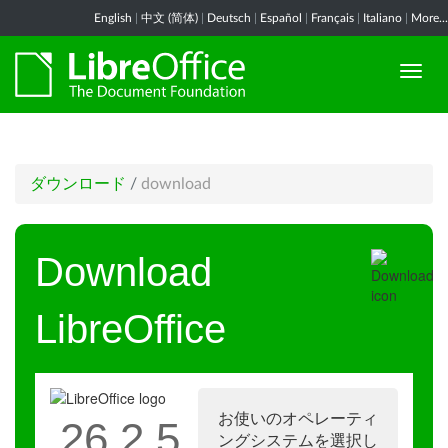
English
|
中文 (简体)
|
Deutsch
|
Español
|
Français
|
Italiano
|
More...
ダウンロード
/
download
Download
LibreOffice
お使いのオペレーティ
26.2.5
ングシステムを選択し