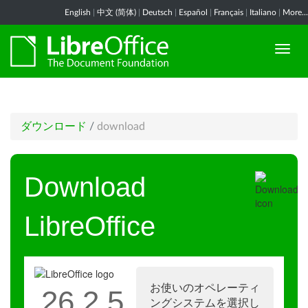
English
|
中文 (简体)
|
Deutsch
|
Español
|
Français
|
Italiano
|
More...
ダウンロード
/
download
Download
LibreOffice
お使いのオペレーティ
26.2.5
ングシステムを選択し