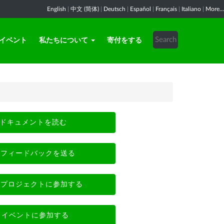
English
|
中文 (简体)
|
Deutsch
|
Español
|
Français
|
Italiano
|
More...
イベント
私たちについて
寄付をする
ドキュメントを読む
フィードバックを送る
プロジェクトに参加する
イベントに参加する