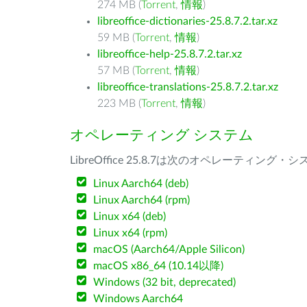
274 MB (
Torrent
,
情報
)
libreoffice-dictionaries-25.8.7.2.tar.xz
59 MB (
Torrent
,
情報
)
libreoffice-help-25.8.7.2.tar.xz
57 MB (
Torrent
,
情報
)
libreoffice-translations-25.8.7.2.tar.xz
223 MB (
Torrent
,
情報
)
オペレーティング システム
LibreOffice 25.8.7は次のオペレーティ
Linux Aarch64 (deb)
Linux Aarch64 (rpm)
Linux x64 (deb)
Linux x64 (rpm)
macOS (Aarch64/Apple Silicon)
macOS x86_64 (10.14以降)
Windows (32 bit, deprecated)
Windows Aarch64