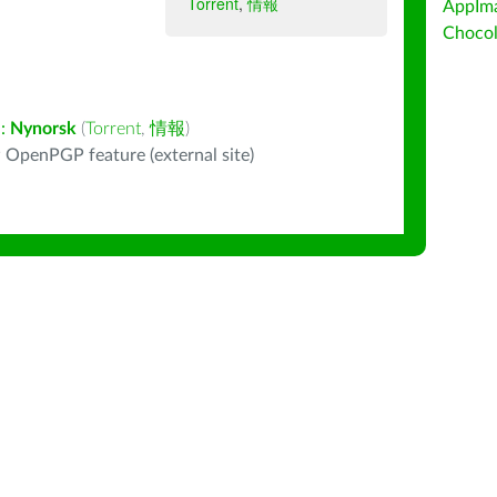
Torrent
,
情報
AppIm
Choc
:
Nynorsk
(
Torrent
,
情報
)
 OpenPGP feature (external site)