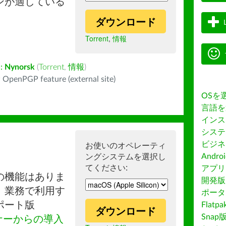
ンが適している
ダウンロード
Torrent
,
情報
:
Nynorsk
(
Torrent
,
情報
)
 OpenPGP feature (external site)
OSを
言語を
インス
システ
ビジネ
お使いのオペレーティ
ングシステムを選択し
Andro
てください:
アプリス
の機能はありま
開発版
。業務で利用す
ポータ
ポート版
Flatp
ダウンロード
Snap
ナーからの導入