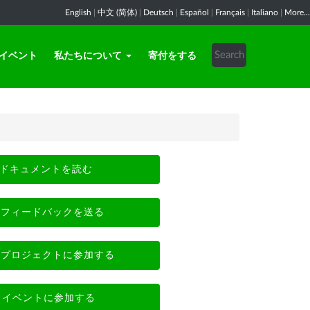
English
|
中文 (简体)
|
Deutsch
|
Español
|
Français
|
Italiano
|
More...
イベント
私たちについて
寄付をする
ドキュメントを読む
フィードバックを送る
プロジェクトに参加する
イベントに参加する