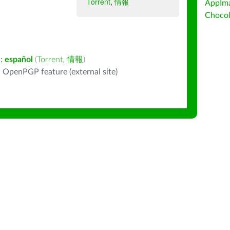
Torrent
,
情報
AppIm
Choc
:
español
(
Torrent
,
情報
)
 OpenPGP feature (external site)