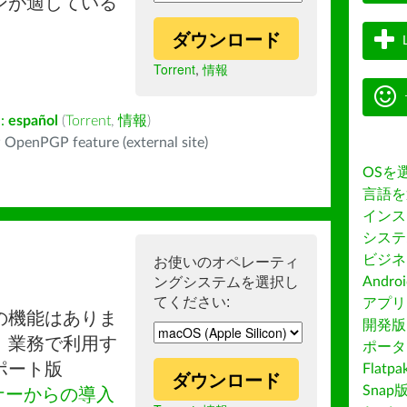
ンが適している
ダウンロード
Torrent
,
情報
:
español
(
Torrent
,
情報
)
 OpenPGP feature (external site)
OSを
言語を
インス
システ
ビジネ
お使いのオペレーティ
ングシステムを選択し
Andro
てください:
アプリス
の機能はありま
開発版
。業務で利用す
ポータ
ポート版
Flatp
ダウンロード
Snap
ナーからの導入