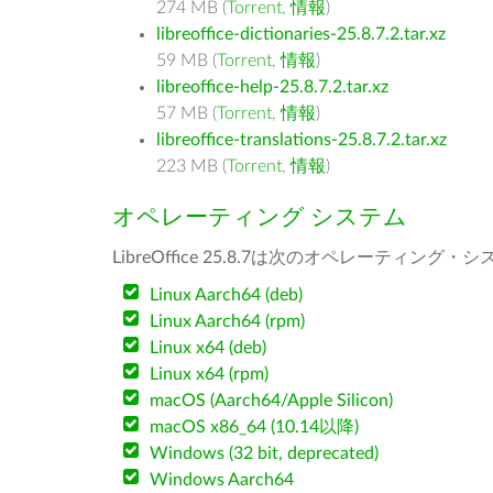
274 MB (
Torrent
,
情報
)
libreoffice-dictionaries-25.8.7.2.tar.xz
59 MB (
Torrent
,
情報
)
libreoffice-help-25.8.7.2.tar.xz
57 MB (
Torrent
,
情報
)
libreoffice-translations-25.8.7.2.tar.xz
223 MB (
Torrent
,
情報
)
オペレーティング システム
LibreOffice 25.8.7は次のオペレーティ
Linux Aarch64 (deb)
Linux Aarch64 (rpm)
Linux x64 (deb)
Linux x64 (rpm)
macOS (Aarch64/Apple Silicon)
macOS x86_64 (10.14以降)
Windows (32 bit, deprecated)
Windows Aarch64