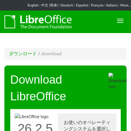
English
|
中文 (简体)
|
Deutsch
|
Español
|
Français
|
Italiano
|
More...
ダウンロード
/
download
Download
LibreOffice
お使いのオペレーティ
26.2.5
ングシステムを選択し