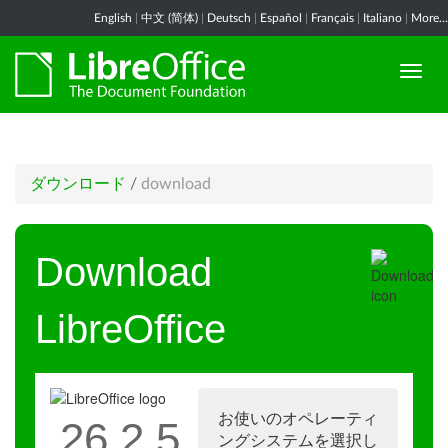
English
|
中文 (简体)
|
Deutsch
|
Español
|
Français
|
Italiano
|
More...
ダウンロード
/
download
Download
LibreOffice
お使いのオペレーティ
26.2.5
ングシステムを選択し