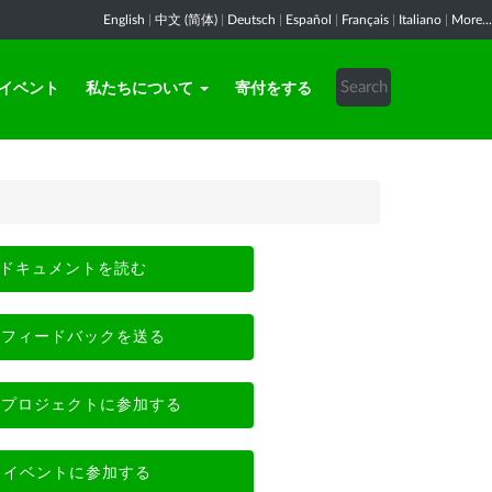
English
|
中文 (简体)
|
Deutsch
|
Español
|
Français
|
Italiano
|
More...
イベント
私たちについて
寄付をする
ドキュメントを読む
フィードバックを送る
プロジェクトに参加する
イベントに参加する