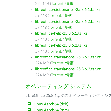
274 MB (
Torrent
,
情報
)
libreoffice-dictionaries-25.8.6.1.tar.xz
59 MB (
Torrent
,
情報
)
libreoffice-dictionaries-25.8.6.2.tar.xz
59 MB (
Torrent
,
情報
)
libreoffice-help-25.8.6.1.tar.xz
57 MB (
Torrent
,
情報
)
libreoffice-help-25.8.6.2.tar.xz
57 MB (
Torrent
,
情報
)
libreoffice-translations-25.8.6.1.tar.xz
224 MB (
Torrent
,
情報
)
libreoffice-translations-25.8.6.2.tar.xz
224 MB (
Torrent
,
情報
)
オペレーティング システム
LibreOffice 25.8.6は次のオペレーティ
Linux Aarch64 (deb)
Linux Aarch64 (rpm)