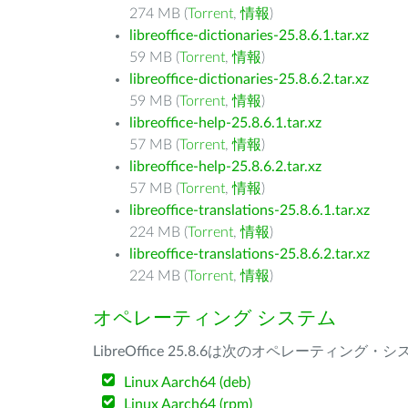
274 MB (
Torrent
,
情報
)
libreoffice-dictionaries-25.8.6.1.tar.xz
59 MB (
Torrent
,
情報
)
libreoffice-dictionaries-25.8.6.2.tar.xz
59 MB (
Torrent
,
情報
)
libreoffice-help-25.8.6.1.tar.xz
57 MB (
Torrent
,
情報
)
libreoffice-help-25.8.6.2.tar.xz
57 MB (
Torrent
,
情報
)
libreoffice-translations-25.8.6.1.tar.xz
224 MB (
Torrent
,
情報
)
libreoffice-translations-25.8.6.2.tar.xz
224 MB (
Torrent
,
情報
)
オペレーティング システム
LibreOffice 25.8.6は次のオペレーティ
Linux Aarch64 (deb)
Linux Aarch64 (rpm)