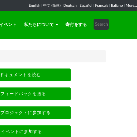
English
|
中文 (简体)
|
Deutsch
|
Español
|
Français
|
Italiano
|
More...
イベント
私たちについて
寄付をする
ドキュメントを読む
フィードバックを送る
プロジェクトに参加する
イベントに参加する