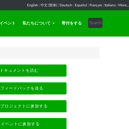
English
|
中文 (简体)
|
Deutsch
|
Español
|
Français
|
Italiano
|
More...
イベント
私たちについて
寄付をする
ドキュメントを読む
フィードバックを送る
プロジェクトに参加する
イベントに参加する