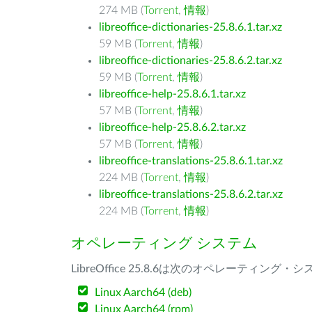
274 MB (
Torrent
,
情報
)
libreoffice-dictionaries-25.8.6.1.tar.xz
59 MB (
Torrent
,
情報
)
libreoffice-dictionaries-25.8.6.2.tar.xz
59 MB (
Torrent
,
情報
)
libreoffice-help-25.8.6.1.tar.xz
57 MB (
Torrent
,
情報
)
libreoffice-help-25.8.6.2.tar.xz
57 MB (
Torrent
,
情報
)
libreoffice-translations-25.8.6.1.tar.xz
224 MB (
Torrent
,
情報
)
libreoffice-translations-25.8.6.2.tar.xz
224 MB (
Torrent
,
情報
)
オペレーティング システム
LibreOffice 25.8.6は次のオペレーティ
Linux Aarch64 (deb)
Linux Aarch64 (rpm)