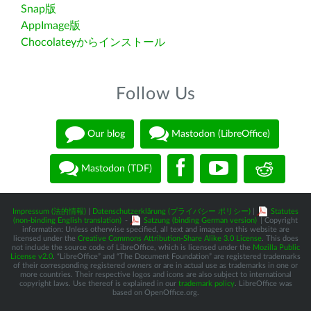
Snap版
AppImage版
Chocolateyからインストール
Follow Us
Our blog
Mastodon (LibreOffice)
Mastodon (TDF)
Impressum (法的情報)
|
Datenschutzerklärung (プライバシー ポリシー)
|
Statutes
(non-binding English translation)
-
Satzung (binding German version)
| Copyright
information: Unless otherwise specified, all text and images on this website are
licensed under the
Creative Commons Attribution-Share Alike 3.0 License
. This does
not include the source code of LibreOffice, which is licensed under the
Mozilla Public
License v2.0
. “LibreOffice” and “The Document Foundation” are registered trademarks
of their corresponding registered owners or are in actual use as trademarks in one or
more countries. Their respective logos and icons are also subject to international
copyright laws. Use thereof is explained in our
trademark policy
. LibreOffice was
based on OpenOffice.org.