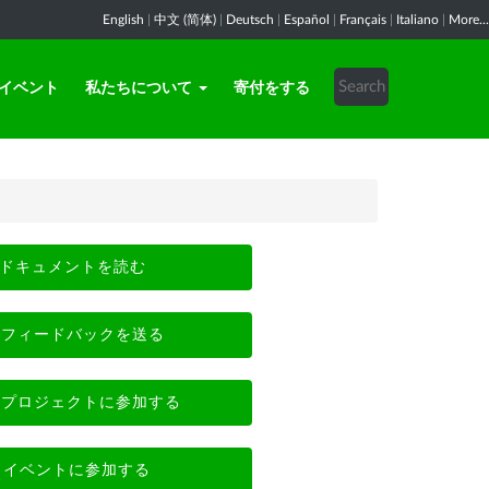
English
|
中文 (简体)
|
Deutsch
|
Español
|
Français
|
Italiano
|
More...
イベント
私たちについて
寄付をする
ドキュメントを読む
フィードバックを送る
プロジェクトに参加する
イベントに参加する