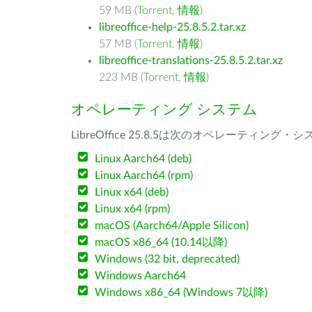
59 MB (
Torrent
,
情報
)
libreoffice-help-25.8.5.2.tar.xz
57 MB (
Torrent
,
情報
)
libreoffice-translations-25.8.5.2.tar.xz
223 MB (
Torrent
,
情報
)
オペレーティング システム
LibreOffice 25.8.5は次のオペレーティ
Linux Aarch64 (deb)
Linux Aarch64 (rpm)
Linux x64 (deb)
Linux x64 (rpm)
macOS (Aarch64/Apple Silicon)
macOS x86_64 (10.14以降)
Windows (32 bit, deprecated)
Windows Aarch64
Windows x86_64 (Windows 7以降)