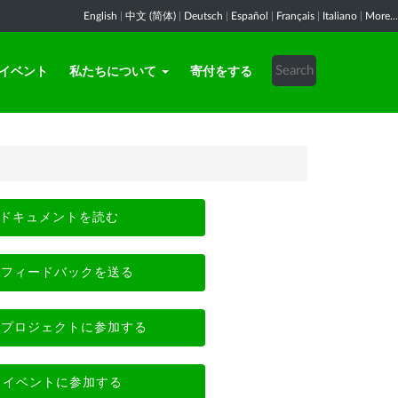
English
|
中文 (简体)
|
Deutsch
|
Español
|
Français
|
Italiano
|
More...
イベント
私たちについて
寄付をする
ドキュメントを読む
フィードバックを送る
プロジェクトに参加する
イベントに参加する