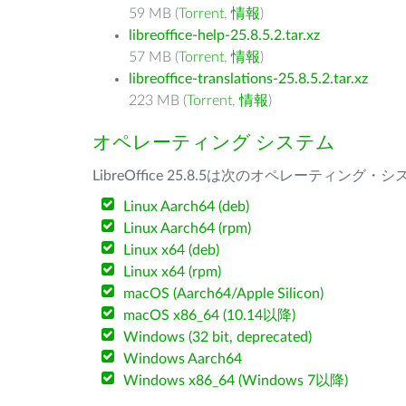
59 MB (
Torrent
,
情報
)
libreoffice-help-25.8.5.2.tar.xz
57 MB (
Torrent
,
情報
)
libreoffice-translations-25.8.5.2.tar.xz
223 MB (
Torrent
,
情報
)
オペレーティング システム
LibreOffice 25.8.5は次のオペレーティ
Linux Aarch64 (deb)
Linux Aarch64 (rpm)
Linux x64 (deb)
Linux x64 (rpm)
macOS (Aarch64/Apple Silicon)
macOS x86_64 (10.14以降)
Windows (32 bit, deprecated)
Windows Aarch64
Windows x86_64 (Windows 7以降)