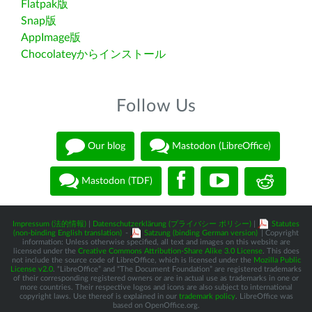
Flatpak版
Snap版
AppImage版
Chocolateyからインストール
Follow Us
Our blog
Mastodon (LibreOffice)
Mastodon (TDF)
Impressum (法的情報)
|
Datenschutzerklärung (プライバシー ポリシー)
|
Statutes
(non-binding English translation)
-
Satzung (binding German version)
| Copyright
information: Unless otherwise specified, all text and images on this website are
licensed under the
Creative Commons Attribution-Share Alike 3.0 License
. This does
not include the source code of LibreOffice, which is licensed under the
Mozilla Public
License v2.0
. “LibreOffice” and “The Document Foundation” are registered trademarks
of their corresponding registered owners or are in actual use as trademarks in one or
more countries. Their respective logos and icons are also subject to international
copyright laws. Use thereof is explained in our
trademark policy
. LibreOffice was
based on OpenOffice.org.