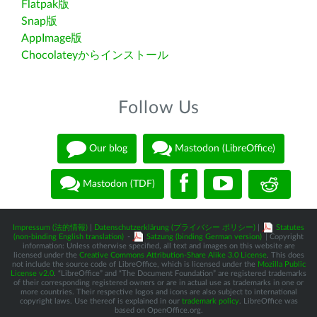
Flatpak版
Snap版
AppImage版
Chocolateyからインストール
Follow Us
Our blog
Mastodon (LibreOffice)
Mastodon (TDF)
Impressum (法的情報)
|
Datenschutzerklärung (プライバシー ポリシー)
|
Statutes
(non-binding English translation)
-
Satzung (binding German version)
| Copyright
information: Unless otherwise specified, all text and images on this website are
licensed under the
Creative Commons Attribution-Share Alike 3.0 License
. This does
not include the source code of LibreOffice, which is licensed under the
Mozilla Public
License v2.0
. “LibreOffice” and “The Document Foundation” are registered trademarks
of their corresponding registered owners or are in actual use as trademarks in one or
more countries. Their respective logos and icons are also subject to international
copyright laws. Use thereof is explained in our
trademark policy
. LibreOffice was
based on OpenOffice.org.