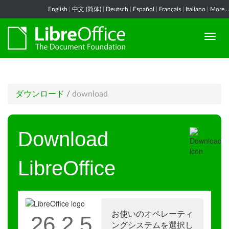
English
|
中文 (简体)
|
Deutsch
|
Español
|
Français
|
Italiano
|
More...
ダウンロード
/
download
Download
LibreOffice
お使いのオペレーティ
26.2.5
ングシステムを選択し