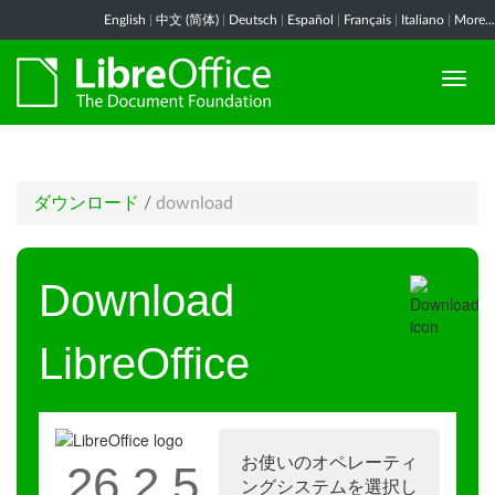
English
|
中文 (简体)
|
Deutsch
|
Español
|
Français
|
Italiano
|
More...
ダウンロード
/
download
Download
LibreOffice
お使いのオペレーティ
26.2.5
ングシステムを選択し