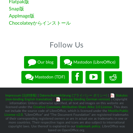
Flatpak版
Snap版
AppImage版
Chocolateyからインストール
Follow Us
Our blog
Mastodon (LibreOffice)
Mastodon (TDF)
Impressum (法的情報)
|
Datenschutzerklärung (プライバシー ポリシー)
|
Statutes
(non-binding English translation)
-
Satzung (binding German version)
| Copyright
information: Unless otherwise specified, all text and images on this website are
licensed under the
Creative Commons Attribution-Share Alike 3.0 License
. This does
not include the source code of LibreOffice, which is licensed under the
Mozilla Public
License v2.0
. “LibreOffice” and “The Document Foundation” are registered trademarks
of their corresponding registered owners or are in actual use as trademarks in one or
more countries. Their respective logos and icons are also subject to international
copyright laws. Use thereof is explained in our
trademark policy
. LibreOffice was
based on OpenOffice.org.