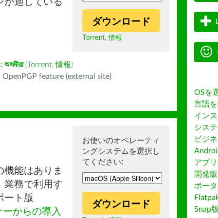
ンが適している
ダウンロード
Torrent
,
情報
:
অসমীয়া
(
Torrent
,
情報
)
 OpenPGP feature (external site)
OSを
言語を
インス
システ
ビジネ
お使いのオペレーティ
ングシステムを選択し
Andro
てください:
アプリス
の機能はありま
開発版
。業務で利用す
ポータ
ポート版
Flatp
ダウンロード
Snap
ナーからの導入