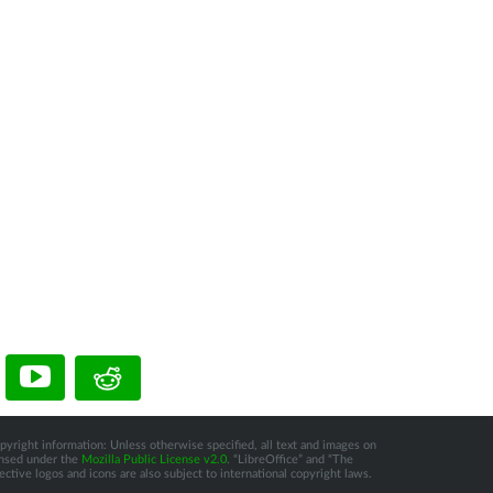
pyright information: Unless otherwise specified, all text and images on
censed under the
Mozilla Public License v2.0
. “LibreOffice” and “The
tive logos and icons are also subject to international copyright laws.