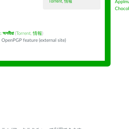
Torrent
,
情報
AppIm
Choc
:
অসমীয়া
(
Torrent
,
情報
)
 OpenPGP feature (external site)