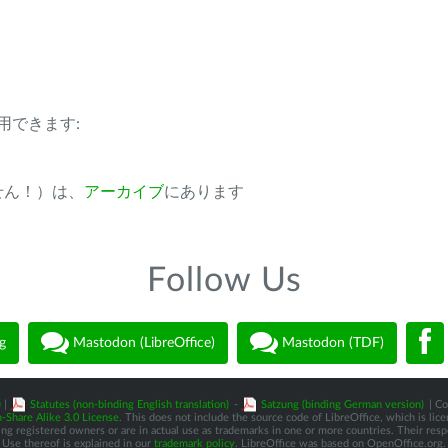
用できます:
ません！）は、
アーカイブ
にあります
Follow Us
g
Mastodon (LibreOffice)
Mastodon (TDF)
)
|
Statutes (non-binding English translation)
-
Satzung (binding German version)
| Co
-Share Alike 3.0 License
. This does not include the source code of LibreOffice, which is li
 registered owners or are in actual use as trademarks in one or more countries. Their respec
Use thereof is explained in our
trademark policy
. LibreOffice was based on OpenOffice.org.