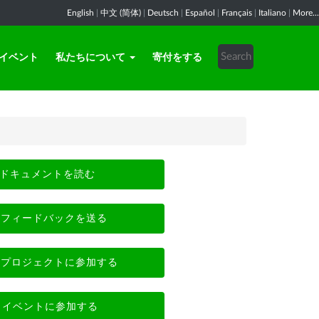
English
|
中文 (简体)
|
Deutsch
|
Español
|
Français
|
Italiano
|
More...
イベント
私たちについて
寄付をする
ドキュメントを読む
フィードバックを送る
プロジェクトに参加する
イベントに参加する