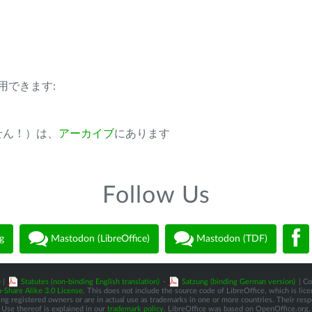
用できます:
ません！）は、
アーカイブ
にあります
Follow Us
g
Mastodon (LibreOffice)
Mastodon (TDF)
)
|
Statutes (non-binding English translation)
-
Satzung (binding German version)
| Co
-Share Alike 3.0 License
. This does not include the source code of LibreOffice, which is li
 registered owners or are in actual use as trademarks in one or more countries. Their respec
Use thereof is explained in our
trademark policy
. LibreOffice was based on OpenOffice.org.