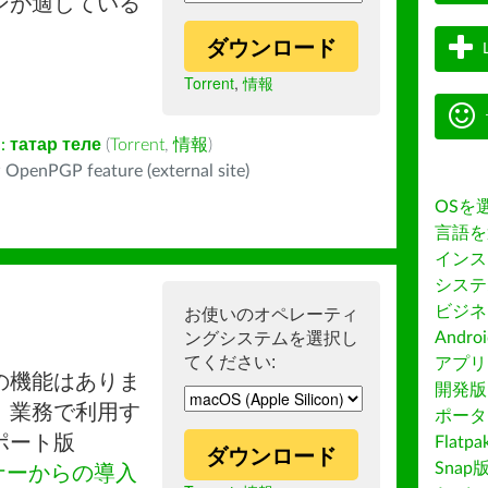
ンが適している
ダウンロード
Torrent
,
情報
:
татар теле
(
Torrent
,
情報
)
 OpenPGP feature (external site)
OSを
言語を
インス
システ
ビジネ
お使いのオペレーティ
ングシステムを選択し
Andro
てください:
アプリス
の機能はありま
開発版
。業務で利用す
ポータ
ポート版
Flatp
ダウンロード
Snap
ナーからの導入