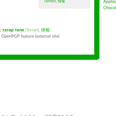
Torrent
,
情報
AppIm
Choc
:
татар теле
(
Torrent
,
情報
)
 OpenPGP feature (external site)