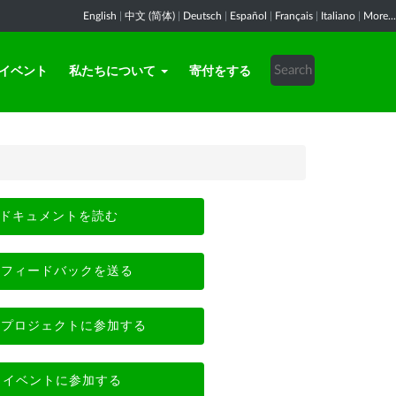
English
|
中文 (简体)
|
Deutsch
|
Español
|
Français
|
Italiano
|
More...
イベント
私たちについて
寄付をする
ドキュメントを読む
フィードバックを送る
プロジェクトに参加する
イベントに参加する