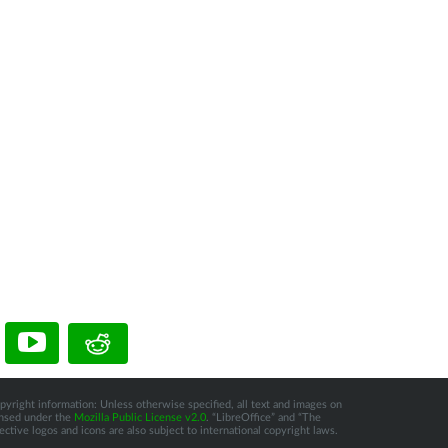
pyright information: Unless otherwise specified, all text and images on
censed under the
Mozilla Public License v2.0
. “LibreOffice” and “The
tive logos and icons are also subject to international copyright laws.