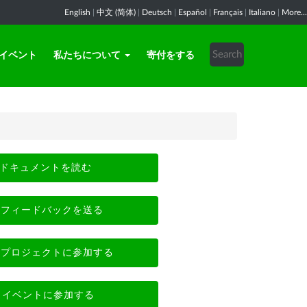
English
|
中文 (简体)
|
Deutsch
|
Español
|
Français
|
Italiano
|
More...
イベント
私たちについて
寄付をする
ドキュメントを読む
フィードバックを送る
プロジェクトに参加する
イベントに参加する