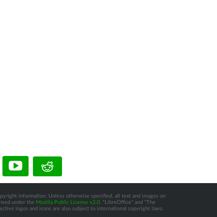
pyright information: Unless otherwise specified, all text and images on
censed under the
Mozilla Public License v2.0
. “LibreOffice” and “The
tive logos and icons are also subject to international copyright laws.