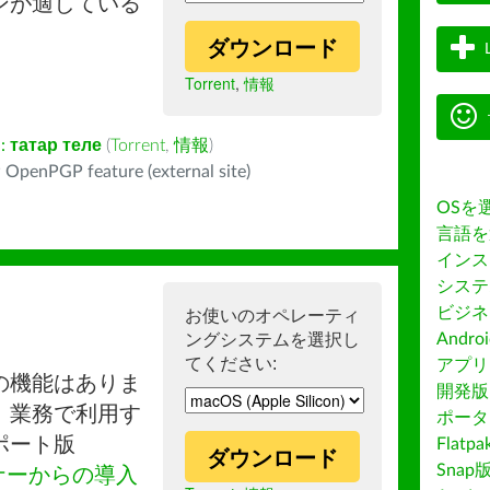
ンが適している
ダウンロード
Torrent
,
情報
:
татар теле
(
Torrent
,
情報
)
 OpenPGP feature (external site)
OSを
言語を
インス
システ
ビジネ
お使いのオペレーティ
ングシステムを選択し
Andro
てください:
アプリス
の機能はありま
開発版
。業務で利用す
ポータ
ポート版
Flatp
ダウンロード
Snap
ナーからの導入