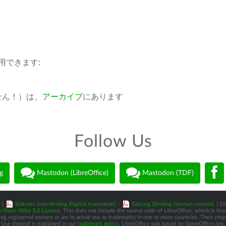
用できます:
ません！）は、
アーカイブ
にあります
Follow Us
g
Mastodon (LibreOffice)
Mastodon (TDF)
)
|
Statutes (non-binding English translation)
-
Satzung (binding German version)
| Co
-Share Alike 3.0 License
. This does not include the source code of LibreOffice, which is li
 registered owners or are in actual use as trademarks in one or more countries. Their respec
Use thereof is explained in our
trademark policy
. LibreOffice was based on OpenOffice.org.