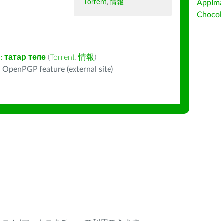
Torrent
,
情報
AppIm
Choc
:
татар теле
(
Torrent
,
情報
)
 OpenPGP feature (external site)