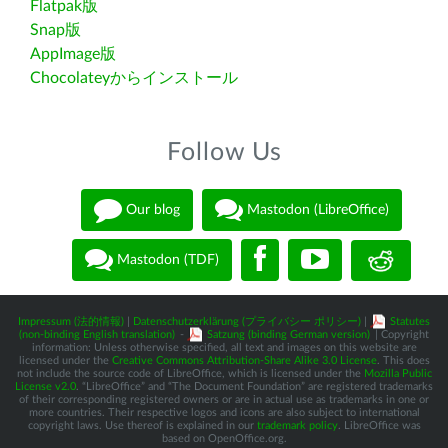
Flatpak版
Snap版
AppImage版
Chocolateyからインストール
Follow Us
Our blog
Mastodon (LibreOffice)
Mastodon (TDF)
Impressum (法的情報)
|
Datenschutzerklärung (プライバシー ポリシー)
|
Statutes
(non-binding English translation)
-
Satzung (binding German version)
| Copyright
information: Unless otherwise specified, all text and images on this website are
licensed under the
Creative Commons Attribution-Share Alike 3.0 License
. This does
not include the source code of LibreOffice, which is licensed under the
Mozilla Public
License v2.0
. “LibreOffice” and “The Document Foundation” are registered trademarks
of their corresponding registered owners or are in actual use as trademarks in one or
more countries. Their respective logos and icons are also subject to international
copyright laws. Use thereof is explained in our
trademark policy
. LibreOffice was
based on OpenOffice.org.