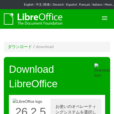
English
|
中文 (简体)
|
Deutsch
|
Español
|
Français
|
Italiano
|
More...
ダウンロード
/
download
Download
LibreOffice
お使いのオペレーティ
26.2.5
ングシステムを選択し