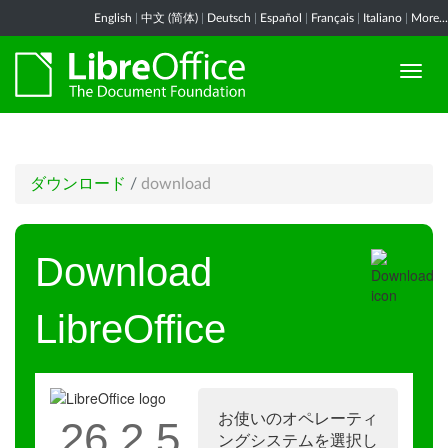
English
|
中文 (简体)
|
Deutsch
|
Español
|
Français
|
Italiano
|
More...
ダウンロード
/
download
Download
LibreOffice
お使いのオペレーティ
26.2.5
ングシステムを選択し