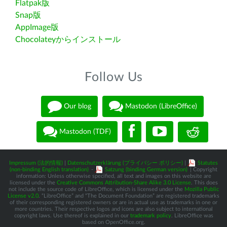
Flatpak版
Snap版
AppImage版
Chocolateyからインストール
Follow Us
Our blog
Mastodon (LibreOffice)
Mastodon (TDF)
Impressum (法的情報)
|
Datenschutzerklärung (プライバシー ポリシー)
|
Statutes
(non-binding English translation)
-
Satzung (binding German version)
| Copyright
information: Unless otherwise specified, all text and images on this website are
licensed under the
Creative Commons Attribution-Share Alike 3.0 License
. This does
not include the source code of LibreOffice, which is licensed under the
Mozilla Public
License v2.0
. “LibreOffice” and “The Document Foundation” are registered trademarks
of their corresponding registered owners or are in actual use as trademarks in one or
more countries. Their respective logos and icons are also subject to international
copyright laws. Use thereof is explained in our
trademark policy
. LibreOffice was
based on OpenOffice.org.