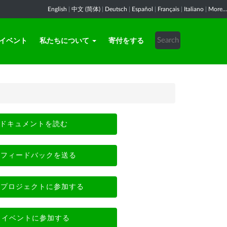
English
|
中文 (简体)
|
Deutsch
|
Español
|
Français
|
Italiano
|
More...
イベント
私たちについて
寄付をする
ドキュメントを読む
フィードバックを送る
プロジェクトに参加する
イベントに参加する