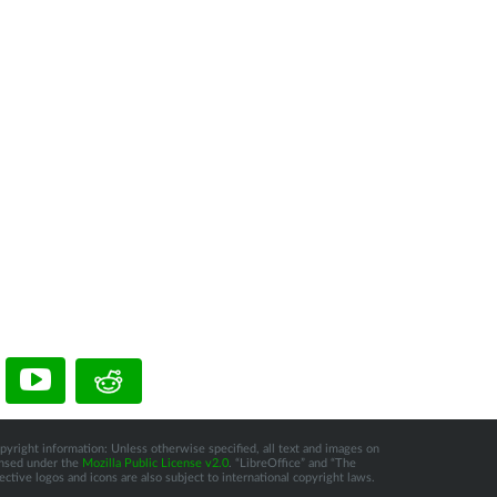
pyright information: Unless otherwise specified, all text and images on
censed under the
Mozilla Public License v2.0
. “LibreOffice” and “The
tive logos and icons are also subject to international copyright laws.