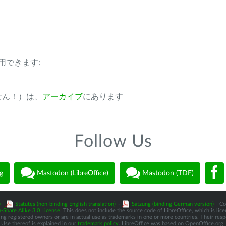
用できます:
ません！）は、
アーカイブ
にあります
Follow Us
g
Mastodon (LibreOffice)
Mastodon (TDF)
)
|
Statutes (non-binding English translation)
-
Satzung (binding German version)
| Co
-Share Alike 3.0 License
. This does not include the source code of LibreOffice, which is li
 registered owners or are in actual use as trademarks in one or more countries. Their respec
Use thereof is explained in our
trademark policy
. LibreOffice was based on OpenOffice.org.