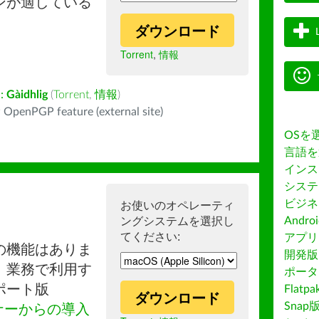
ンが適している
ダウンロード
Torrent
,
情報
:
Gàidhlig
(
Torrent
,
情報
)
 OpenPGP feature (external site)
OSを
言語を
インス
システ
ビジネ
お使いのオペレーティ
ングシステムを選択し
Andro
てください:
アプリス
の機能はありま
開発版
。業務で利用す
ポータ
ポート版
Flatp
ダウンロード
Snap
ナーからの導入