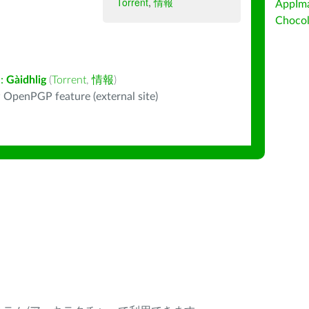
Torrent
,
情報
AppIm
Choc
:
Gàidhlig
(
Torrent
,
情報
)
 OpenPGP feature (external site)