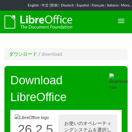
English
|
中文 (简体)
|
Deutsch
|
Español
|
Français
|
Italiano
|
More...
ダウンロード
/
download
Download
LibreOffice
お使いのオペレーティ
26.2.5
ングシステムを選択し