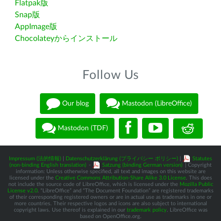
Flatpak版
Snap版
AppImage版
Chocolateyからインストール
Follow Us
Our blog
Mastodon (LibreOffice)
Mastodon (TDF)
Impressum (法的情報)
|
Datenschutzerklärung (プライバシー ポリシー)
|
Statutes
(non-binding English translation)
-
Satzung (binding German version)
| Copyright
information: Unless otherwise specified, all text and images on this website are
licensed under the
Creative Commons Attribution-Share Alike 3.0 License
. This does
not include the source code of LibreOffice, which is licensed under the
Mozilla Public
License v2.0
. “LibreOffice” and “The Document Foundation” are registered trademarks
of their corresponding registered owners or are in actual use as trademarks in one or
more countries. Their respective logos and icons are also subject to international
copyright laws. Use thereof is explained in our
trademark policy
. LibreOffice was
based on OpenOffice.org.