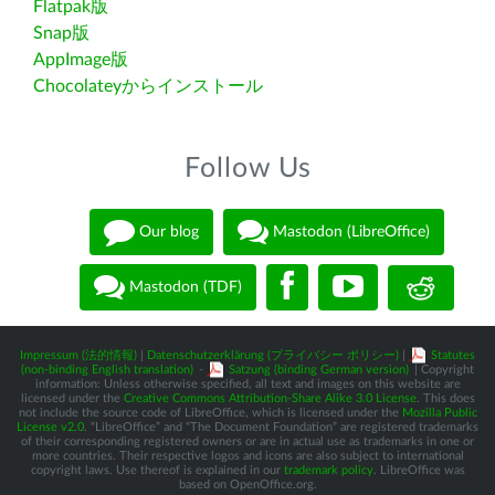
Flatpak版
Snap版
AppImage版
Chocolateyからインストール
Follow Us
Our blog
Mastodon (LibreOffice)
Mastodon (TDF)
Impressum (法的情報)
|
Datenschutzerklärung (プライバシー ポリシー)
|
Statutes
(non-binding English translation)
-
Satzung (binding German version)
| Copyright
information: Unless otherwise specified, all text and images on this website are
licensed under the
Creative Commons Attribution-Share Alike 3.0 License
. This does
not include the source code of LibreOffice, which is licensed under the
Mozilla Public
License v2.0
. “LibreOffice” and “The Document Foundation” are registered trademarks
of their corresponding registered owners or are in actual use as trademarks in one or
more countries. Their respective logos and icons are also subject to international
copyright laws. Use thereof is explained in our
trademark policy
. LibreOffice was
based on OpenOffice.org.