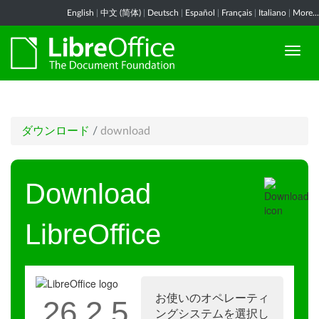
English
|
中文 (简体)
|
Deutsch
|
Español
|
Français
|
Italiano
|
More...
ダウンロード
/
download
Download
LibreOffice
お使いのオペレーティ
26.2.5
ングシステムを選択し