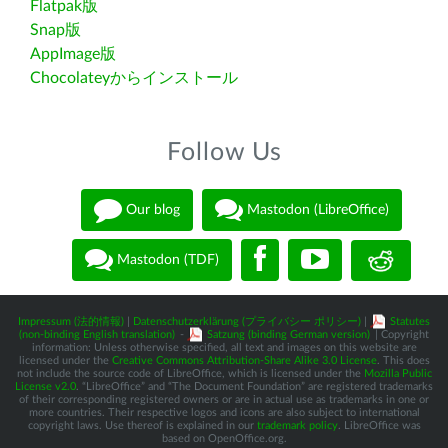
Flatpak版
Snap版
AppImage版
Chocolateyからインストール
Follow Us
Our blog
Mastodon (LibreOffice)
Mastodon (TDF)
Impressum (法的情報)
|
Datenschutzerklärung (プライバシー ポリシー)
|
Statutes
(non-binding English translation)
-
Satzung (binding German version)
| Copyright
information: Unless otherwise specified, all text and images on this website are
licensed under the
Creative Commons Attribution-Share Alike 3.0 License
. This does
not include the source code of LibreOffice, which is licensed under the
Mozilla Public
License v2.0
. “LibreOffice” and “The Document Foundation” are registered trademarks
of their corresponding registered owners or are in actual use as trademarks in one or
more countries. Their respective logos and icons are also subject to international
copyright laws. Use thereof is explained in our
trademark policy
. LibreOffice was
based on OpenOffice.org.