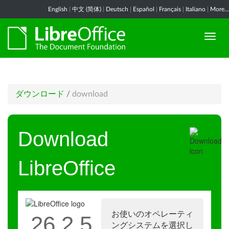
English
|
中文 (简体)
|
Deutsch
|
Español
|
Français
|
Italiano
|
More...
ダウンロード
/
download
Download
LibreOffice
お使いのオペレーティ
26.2.5
ングシステムを選択し