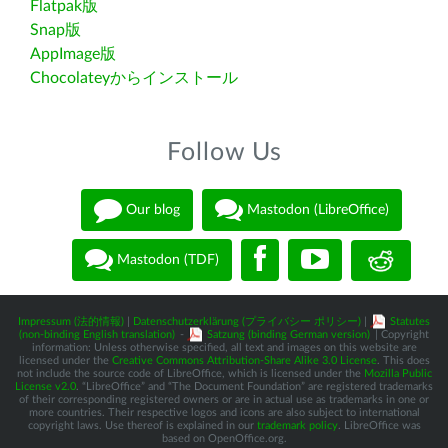
Flatpak版
Snap版
AppImage版
Chocolateyからインストール
Follow Us
Our blog
Mastodon (LibreOffice)
Mastodon (TDF)
Impressum (法的情報)
|
Datenschutzerklärung (プライバシー ポリシー)
|
Statutes
(non-binding English translation)
-
Satzung (binding German version)
| Copyright
information: Unless otherwise specified, all text and images on this website are
licensed under the
Creative Commons Attribution-Share Alike 3.0 License
. This does
not include the source code of LibreOffice, which is licensed under the
Mozilla Public
License v2.0
. “LibreOffice” and “The Document Foundation” are registered trademarks
of their corresponding registered owners or are in actual use as trademarks in one or
more countries. Their respective logos and icons are also subject to international
copyright laws. Use thereof is explained in our
trademark policy
. LibreOffice was
based on OpenOffice.org.