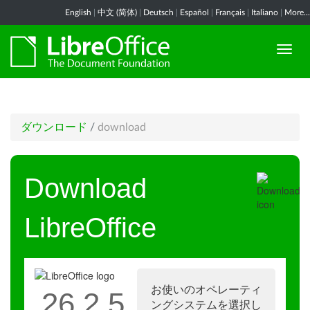
English
|
中文 (简体)
|
Deutsch
|
Español
|
Français
|
Italiano
|
More...
ダウンロード
/
download
Download
LibreOffice
お使いのオペレーティ
26.2.5
ングシステムを選択し