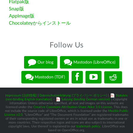
Flatpak版
Snap版
AppImage版
Chocolateyからインストール
Follow Us
Our blog
Mastodon (LibreOffice)
Mastodon (TDF)
Impressum (法的情報)
|
Datenschutzerklärung (プライバシー ポリシー)
|
Statutes
(non-binding English translation)
-
Satzung (binding German version)
| Copyright
information: Unless otherwise specified, all text and images on this website are
licensed under the
Creative Commons Attribution-Share Alike 3.0 License
. This does
not include the source code of LibreOffice, which is licensed under the
Mozilla Public
License v2.0
. “LibreOffice” and “The Document Foundation” are registered trademarks
of their corresponding registered owners or are in actual use as trademarks in one or
more countries. Their respective logos and icons are also subject to international
copyright laws. Use thereof is explained in our
trademark policy
. LibreOffice was
based on OpenOffice.org.