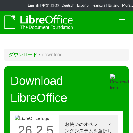
English
|
中文 (简体)
|
Deutsch
|
Español
|
Français
|
Italiano
|
More...
ダウンロード
/
download
Download
LibreOffice
お使いのオペレーティ
26.2.5
ングシステムを選択し