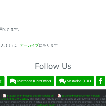
用できます:
ません！）は、
アーカイブ
にあります
Follow Us
g
Mastodon (LibreOffice)
Mastodon (TDF)
)
|
Statutes (non-binding English translation)
-
Satzung (binding German version)
| Co
-Share Alike 3.0 License
. This does not include the source code of LibreOffice, which is li
 registered owners or are in actual use as trademarks in one or more countries. Their respec
Use thereof is explained in our
trademark policy
. LibreOffice was based on OpenOffice.org.