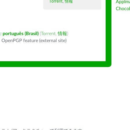
Torrent
,
情報
AppIm
Choc
:
português (Brasil)
(
Torrent
,
情報
)
 OpenPGP feature (external site)