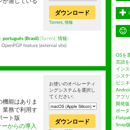
ンが適している
ダウンロード
Torrent
,
情報
:
português (Brasil)
(
Torrent
,
情報
)
 OpenPGP feature (external site)
OSを
言語を
インス
システ
ビジネ
お使いのオペレーティ
ングシステムを選択し
Andro
てください:
アプリス
の機能はありま
開発版
。業務で利用す
ポータ
ポート版
Flatp
ダウンロード
Snap
ナーからの導入