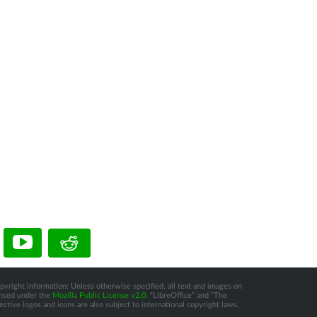
pyright information: Unless otherwise specified, all text and images on
censed under the
Mozilla Public License v2.0
. “LibreOffice” and “The
tive logos and icons are also subject to international copyright laws.