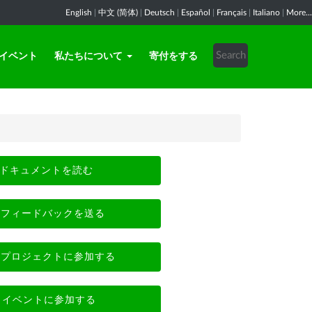
English
|
中文 (简体)
|
Deutsch
|
Español
|
Français
|
Italiano
|
More...
イベント
私たちについて
寄付をする
ドキュメントを読む
フィードバックを送る
プロジェクトに参加する
イベントに参加する