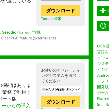
ンが適している
ダウンロード
Torrent
,
情報
:
Sesotho
(
Torrent
,
情報
)
 OpenPGP feature (external site)
OSを
言語を
インス
システ
ビジネ
お使いのオペレーティ
ングシステムを選択し
Andro
てください:
アプリス
の機能はありま
開発版
。業務で利用す
ポータ
ポート版
Flatp
ダウンロード
Snap
ナーからの導入