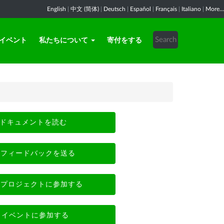
English
|
中文 (简体)
|
Deutsch
|
Español
|
Français
|
Italiano
|
More...
イベント
私たちについて
寄付をする
ドキュメントを読む
フィードバックを送る
プロジェクトに参加する
イベントに参加する