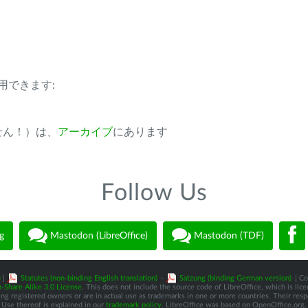
用できます:
ません！）は、
アーカイブ
にあります
Follow Us
g
Mastodon (LibreOffice)
Mastodon (TDF)
)
|
Statutes (non-binding English translation)
-
Satzung (binding German version)
| Co
-Share Alike 3.0 License
. This does not include the source code of LibreOffice, which is li
 registered owners or are in actual use as trademarks in one or more countries. Their respec
Use thereof is explained in our
trademark policy
. LibreOffice was based on OpenOffice.org.