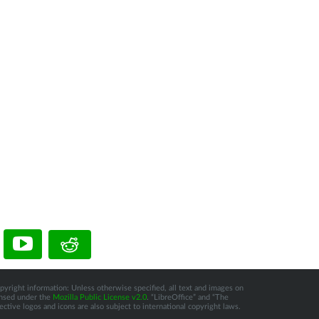
pyright information: Unless otherwise specified, all text and images on
censed under the
Mozilla Public License v2.0
. “LibreOffice” and “The
tive logos and icons are also subject to international copyright laws.