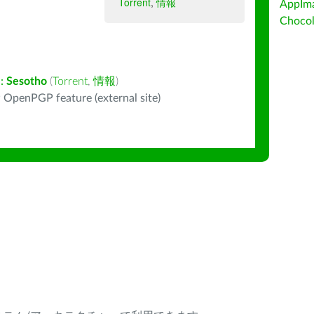
Torrent
,
情報
AppIm
Choc
:
Sesotho
(
Torrent
,
情報
)
 OpenPGP feature (external site)