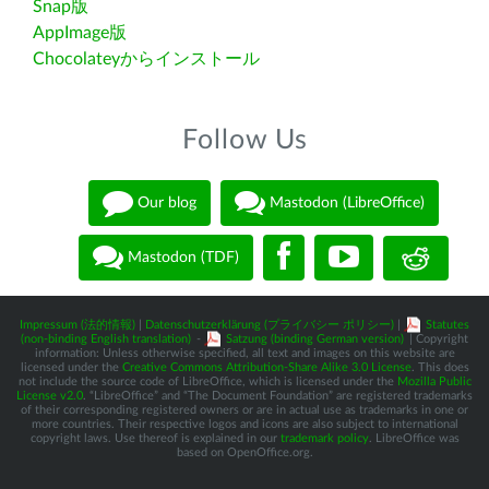
Snap版
AppImage版
Chocolateyからインストール
Follow Us
Our blog
Mastodon (LibreOffice)
Mastodon (TDF)
Impressum (法的情報)
|
Datenschutzerklärung (プライバシー ポリシー)
|
Statutes
(non-binding English translation)
-
Satzung (binding German version)
| Copyright
information: Unless otherwise specified, all text and images on this website are
licensed under the
Creative Commons Attribution-Share Alike 3.0 License
. This does
not include the source code of LibreOffice, which is licensed under the
Mozilla Public
License v2.0
. “LibreOffice” and “The Document Foundation” are registered trademarks
of their corresponding registered owners or are in actual use as trademarks in one or
more countries. Their respective logos and icons are also subject to international
copyright laws. Use thereof is explained in our
trademark policy
. LibreOffice was
based on OpenOffice.org.